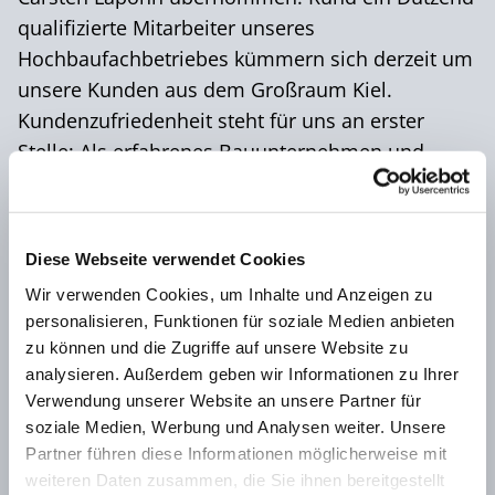
qualifizierte Mitarbeiter unseres
Hochbaufachbetriebes kümmern sich derzeit um
unsere Kunden aus dem Großraum Kiel.
Kundenzufriedenheit steht für uns an erster
Stelle: Als erfahrenes Bauunternehmen und
Fliesenfachbetrieb legen wir größten Wert auf
Professionalität und Qualität.
Dank der teilweise langjährigen Zusammenarbeit
Diese Webseite verwendet Cookies
mit Unternehmen aus den Bereichen
Wir verwenden Cookies, um Inhalte und Anzeigen zu
Maler, Pflasterer, Tiefbau und Abbruch können
personalisieren, Funktionen für soziale Medien anbieten
wir unseren Auftraggebern einen Rund-um-
zu können und die Zugriffe auf unsere Website zu
Service bieten, der alle Anforderungen an ein
analysieren. Außerdem geben wir Informationen zu Ihrer
modernes Bauunternehmen abdeckt.
Verwendung unserer Website an unsere Partner für
soziale Medien, Werbung und Analysen weiter. Unsere
Partner führen diese Informationen möglicherweise mit
weiteren Daten zusammen, die Sie ihnen bereitgestellt