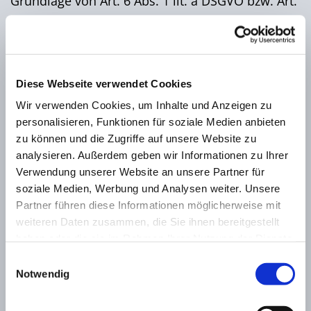
Grundlage von Art. 6 Abs. 1 lit. a DSGVO bzw. Art.
9 Abs. 2 lit. a DSGVO, sofern besondere
Datenkategorien
nach Art. 9 Abs. 1 DSGVO verarbeitet werden. Im
Falle einer ausdrücklichen Einwilligung in die
Diese Webseite verwendet Cookies
Übertragung
Wir verwenden Cookies, um Inhalte und Anzeigen zu
personenbezogener Daten in Drittstaaten erfolgt
personalisieren, Funktionen für soziale Medien anbieten
die Datenverarbeitung außerdem auf Grundlage
zu können und die Zugriffe auf unsere Website zu
von Art.
analysieren. Außerdem geben wir Informationen zu Ihrer
Verwendung unserer Website an unsere Partner für
49 Abs. 1 lit. a DSGVO. Sofern Sie in die
soziale Medien, Werbung und Analysen weiter. Unsere
Speicherung von Cookies oder in den Zugriff auf
Partner führen diese Informationen möglicherweise mit
Informationen in
weiteren Daten zusammen, die Sie ihnen bereitgestellt
Ihr Endgerät (z. B. via Device-Fingerprinting)
haben oder die sie im Rahmen Ihrer Nutzung der Dienste
eingewilligt haben, erfolgt die Datenverarbeitung
gesammelt haben.
Einwilligungsauswahl
zusätzlich
Notwendig
auf Grundlage von § 25 Abs. 1 TTDSG. Die