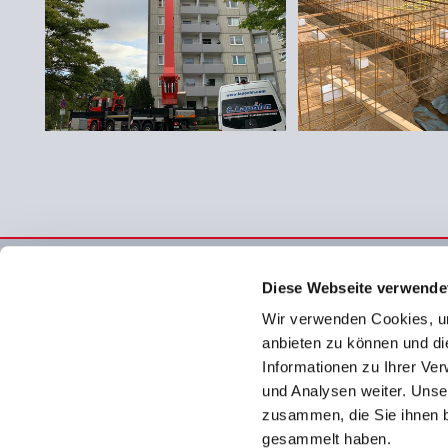
Diese Webseite verwende
Bauunternehmen Lapöhn
Wir verwenden Cookies, um
0431
Kronsberg 19

anbieten zu können und di
0431
Informationen zu Ihrer Ve
24161 Altenholz

und Analysen weiter. Unse
lapo
Schleswig-Holstein

zusammen, die Sie ihnen b
gesammelt haben.